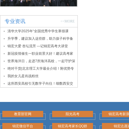
专业资讯
<<MORE
清华大学2025年“全国优秀中学生寒假课
堂”报名通知
升学季，建议加入这些群，助力孩子科学备
考
锦宏大爱 杏坛流芳 —记锦宏高考大讲堂
新冠疫情催生一职业前景大好！建议高考家
长密切关注！
世界海洋日，走进7所海洋高校，一起守护深
蓝！
绝对干货|北京理工大学最全介绍！附优势专
业、录取数据
我的女儿是肖战粉丝
这所西安高校引无数学子向往！细数西安交
大的报考价值
教育部官网
阳光高考
锦宏高考新
锦宏微信平台
锦宏高考家长QQ群
锦宏志愿