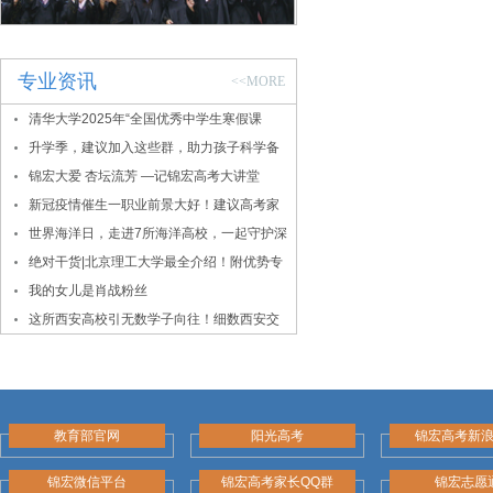
专业资讯
<<MORE
清华大学2025年“全国优秀中学生寒假课
堂”报名通知
升学季，建议加入这些群，助力孩子科学备
考
锦宏大爱 杏坛流芳 —记锦宏高考大讲堂
新冠疫情催生一职业前景大好！建议高考家
长密切关注！
世界海洋日，走进7所海洋高校，一起守护深
蓝！
绝对干货|北京理工大学最全介绍！附优势专
业、录取数据
我的女儿是肖战粉丝
这所西安高校引无数学子向往！细数西安交
大的报考价值
教育部官网
阳光高考
锦宏高考新
锦宏微信平台
锦宏高考家长QQ群
锦宏志愿