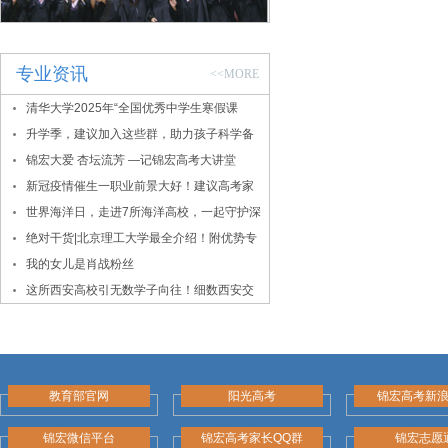
专业资讯
<<MORE
清华大学2025年“全国优秀中学生寒假课
堂”报名通知
升学季，建议加入这些群，助力孩子科学备
考
锦宏大爱 杏坛流芳 —记锦宏高考大讲堂
新冠疫情催生一职业前景大好！建议高考家
长密切关注！
世界海洋日，走进7所海洋高校，一起守护深
蓝！
绝对干货|北京理工大学最全介绍！附优势专
业、录取数据
我的女儿是肖战粉丝
这所西安高校引无数学子向往！细数西安交
大的报考价值
教育部官网
阳光高考
锦宏高考新
锦宏微信平台
锦宏高考家长QQ群
锦宏志愿