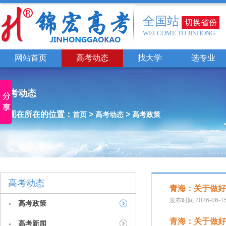
全国站
切换省份
WELCOME TO JINHONG
网站首页
高考动态
找大学
选专业
高考动态
您现在所在的位置：
>
>
首页
高考动态
高考政策
高考动态
青海：关于做好
发布时间:2026-06-1
高考政策
青海：关于做好
高考新闻