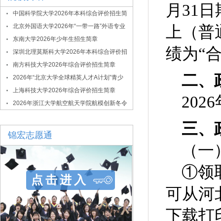
月31
中国科学院大学2026年本科综合评价招生简
章
北京外国语大学2026年“一带一路”外语专业
上（普
综合评价招生简章
东南大学2026年少年生招生简章
绩为“
深圳北理莫斯科大学2026年本科综合评价招
生简章
南方科技大学2026年综合评价招生简章
二、
2026年“北京大学全球精英人才A计划”青少
年拔尖创新人才选拔与培养项目
上海科技大学2026年综合评价招生简章
2026
2026年浙江大学航空航天学院航模创新冬令
营
三、
锦宏志愿通
（一
①领
点击进入
可从河北省
下载打