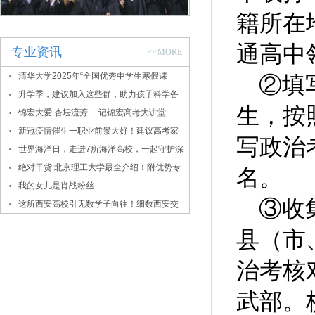
籍所在
通高中
专业资讯
<<MORE
清华大学2025年“全国优秀中学生寒假课
②填
堂”报名通知
升学季，建议加入这些群，助力孩子科学备
生，按
考
锦宏大爱 杏坛流芳 —记锦宏高考大讲堂
新冠疫情催生一职业前景大好！建议高考家
写政治
长密切关注！
世界海洋日，走进7所海洋高校，一起守护深
蓝！
绝对干货|北京理工大学最全介绍！附优势专
名。
业、录取数据
我的女儿是肖战粉丝
③收
这所西安高校引无数学子向往！细数西安交
大的报考价值
县（市
治考核
武部。