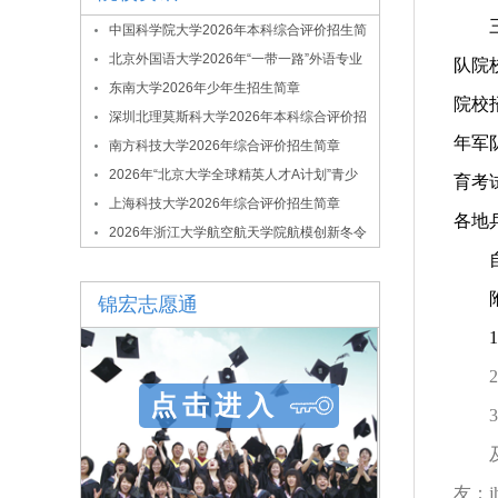
中国科学院大学2026年本科综合评价招生简
章
北京外国语大学2026年“一带一路”外语专业
队院
综合评价招生简章
东南大学2026年少年生招生简章
院校
深圳北理莫斯科大学2026年本科综合评价招
年军
生简章
南方科技大学2026年综合评价招生简章
2026年“北京大学全球精英人才A计划”青少
育考
年拔尖创新人才选拔与培养项目
上海科技大学2026年综合评价招生简章
各地
2026年浙江大学航空航天学院航模创新冬令
营
锦宏志愿通
1
2
点击进入
3
友：j