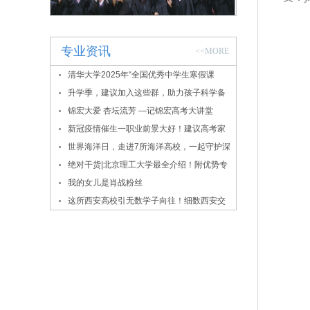
专业资讯
<<MORE
清华大学2025年“全国优秀中学生寒假课
堂”报名通知
升学季，建议加入这些群，助力孩子科学备
考
锦宏大爱 杏坛流芳 —记锦宏高考大讲堂
新冠疫情催生一职业前景大好！建议高考家
长密切关注！
世界海洋日，走进7所海洋高校，一起守护深
蓝！
绝对干货|北京理工大学最全介绍！附优势专
业、录取数据
我的女儿是肖战粉丝
这所西安高校引无数学子向往！细数西安交
大的报考价值