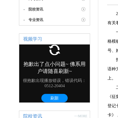
院校资讯
2
专业资讯
有关
视频学习
格模
号、
语种
上。
《征
登记
卡》
院校资讯
<<MORE