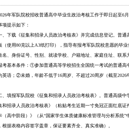
026
年军队院校招收普通高中毕业生政治考核工作于即日起至6月
事项提示如下：
一、下载《征集和招录人员政治考核表》并完成信息登记。普通
板（使用80克以上A3纸打印），指导有报考军队院校意愿的毕业
姓名、身份证号、性别、就读学校、户籍地址、家庭住址、联系方
报考基本条件：①参加普通高等学校招生全国统一考试的普通高
为英语；②未婚，年龄不低于16周岁、不超过20周岁（截至202
二、填报军队院校《征集和招录人员政治考核表》。普通高级中
集和招录人员政治考核表》（粘贴考生近期一寸免冠正面红底证
卡（高中阶段）》（从“国家学生体质健康标准管理与分析系统”
，根据表格内容签字盖章，保证要素齐全、真实准确）。