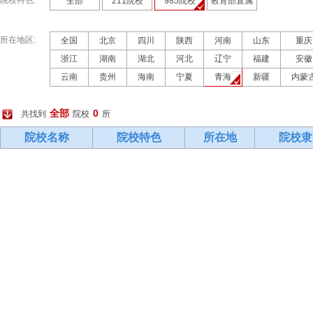
院校特色:
全部
211院校
985院校
教育部直属
所在地区:
全国
北京
四川
陕西
河南
山东
重庆
浙江
湖南
湖北
河北
辽宁
福建
安徽
云南
贵州
海南
宁夏
青海
新疆
内蒙
全部
0
共找到
院校
所
院校名称
院校特色
所在地
院校隶