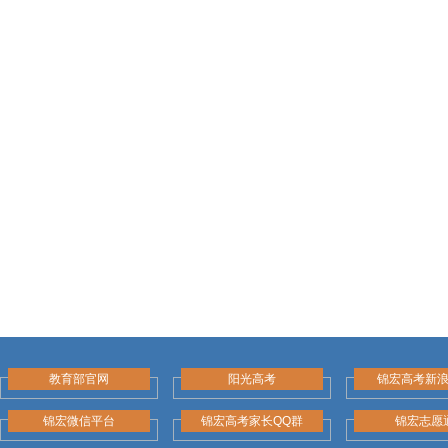
教育部官网
阳光高考
锦宏高考新
锦宏微信平台
锦宏高考家长QQ群
锦宏志愿